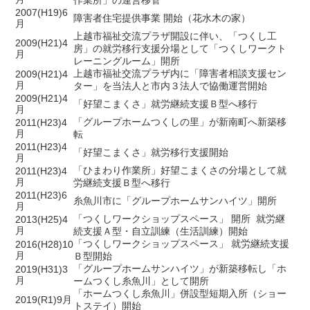
作業所」の運営移管
2007(H19)6
障害者住宅提供事業 開始（花水木の家）
月
上越市福祉交流プラザ開設に伴い、「つくし工
2009(H21)4
房」の就労移行支援分場として「つくしワークト
月
レーニングルーム」開所
上越市福祉交流プラザ内に「障害者相談支援セン
2009(H21)4
月
ター」を当法人と市内３法人で協働運営開始
2009(H21)4
「好望こまくさ」就労継続支援Ｂ型へ移行
月
「グループホームつくしの里」が新南町へ新築移
2011(H23)4
月
転
2011(H23)4
「好望こまくさ」就労移行支援開始
月
「ひまわり作業所」好望こまくさの分場として就
2011(H23)4
月
労継続支援Ｂ型へ移行
2011(H23)6
糸魚川市に「グループホームサンハイツ」開所
月
「つくしワークショップスペース」 開所 就労継
2013(H25)4
月
続支援Ａ型・自立訓練（生活訓練）開始
「つくしワークショップスペース」 就労継続支援
2016(H28)10
月
Ｂ型開始
「グループホームサンハイツ」が新築移転し「ホ
2019(H31)3
月
ームつくし糸魚川」として開所
「ホームつくし糸魚川」併設型短期入所（ショー
2019(R1)9月
トステイ）開始