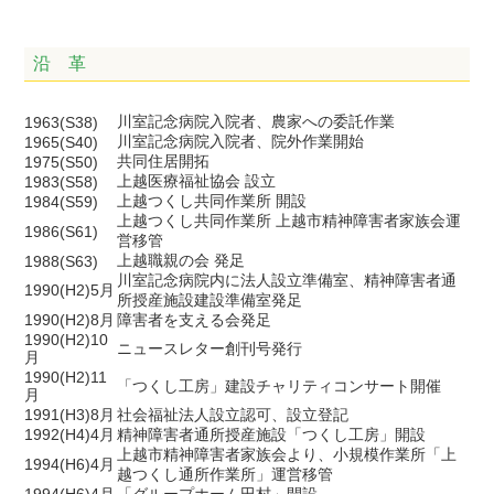
沿 革
川室記念病院入院者、農家への委託作業
1963(S38)
川室記念病院入院者、院外作業開始
1965(S40)
共同住居開拓
1975(S50)
上越医療福祉協会 設立
1983(S58)
上越つくし共同作業所 開設
1984(S59)
上越つくし共同作業所 上越市精神障害者家族会運
1986(S61)
営移管
上越職親の会 発足
1988(S63)
川室記念病院内に法人設立準備室、精神障害者通
1990(H2)5月
所授産施設建設準備室発足
1990(H2)8月
障害者を支える会発足
1990(H2)10
ニュースレター創刊号発行
月
1990(H2)11
「つくし工房」建設チャリティコンサート開催
月
1991(H3)8月
社会福祉法人設立認可、設立登記
1992(H4)4月
精神障害者通所授産施設「つくし工房」開設
上越市精神障害者家族会より、小規模作業所「上
1994(H6)4月
越つくし通所作業所」運営移管