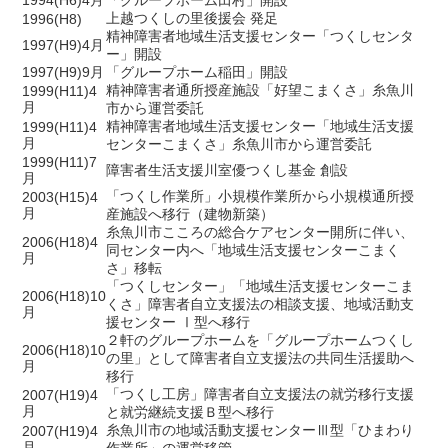
1994(H6)4月
「グループホーム田村」開設
上越つくしの里後援会 発足
1996(H8)
精神障害者地域生活支援センター「つくしセンタ
1997(H9)4月
ー」開設
1997(H9)9月
「グループホーム稲田」開設
精神障害者通所授産施設「好望こまくさ」糸魚川
1999(H11)4
月
市から運営委託
精神障害者地域生活支援センター「地域生活支援
1999(H11)4
月
センターこまくさ」糸魚川市から運営委託
1999(H11)7
障害者生活支援川室優つくし基金 創設
月
「つくし作業所」小規模作業所から小規模通所授
2003(H15)4
月
産施設へ移行（建物新築）
糸魚川市こころの総合ケアセンター開所に伴い、
2006(H18)4
同センター内へ「地域生活支援センターこまく
月
さ」移転
「つくしセンター」「地域生活支援センターこま
2006(H18)10
くさ」障害者自立支援法の相談支援、地域活動支
月
援センター Ⅰ型へ移行
２軒のグループホームを「グループホームつくし
2006(H18)10
の里」として障害者自立支援法の共同生活援助へ
月
移行
「つくし工房」障害者自立支援法の就労移行支援
2007(H19)4
月
と就労継続支援Ｂ型へ移行
糸魚川市の地域活動支援センターⅢ型「ひまわり
2007(H19)4
月