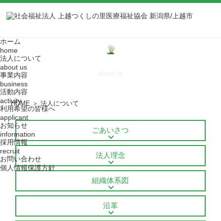
ホーム
home
法人について
法人について
about us
about us
事業内容
business
活動内容
activity
HOME
＞
法人について
利用希望の皆様へ
applicant
お知らせ
ごあいさつ
information
採用情報
recruit
法人理念
お問い合わせ
個人情報保護方針
組織体系図
沿革