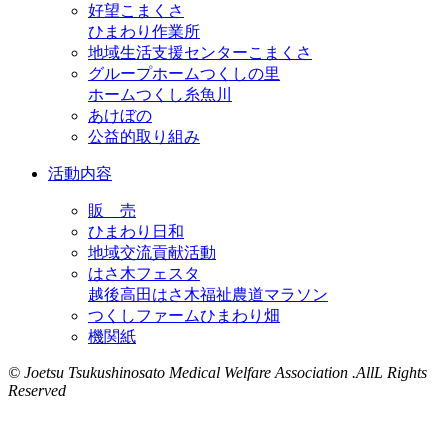
好望こまくさ
ひまわり作業所
地域生活支援センターこまくさ
グループホームつくしの里
ホームつくし糸魚川
あけぼの
公益的取り組み
活動内容
販 売
ひまわり日和
地域交流貢献活動
はさ木フェスタ
越後高田はさ木福祉農道マラソン
つくしファームひまわり畑
機関紙
© Joetsu Tsukushinosato Medical Welfare Association .AllL Rights
Reserved