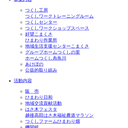
つくし工房
つくしワークトレーニングルーム
つくしセンター
つくしワークショップスペース
好望こまくさ
ひまわり作業所
地域生活支援センターこまくさ
グループホームつくしの里
ホームつくし糸魚川
あけぼの
公益的取り組み
活動内容
販 売
ひまわり日和
地域交流貢献活動
はさ木フェスタ
越後高田はさ木福祉農道マラソン
つくしファームひまわり畑
機関紙