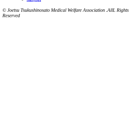
© Joetsu Tsukushinosato Medical Welfare Association .AllL Rights
Reserved